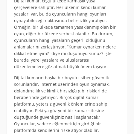
Dijital kumar, çoğu ülkede karmaşık yasal
çerçevelere sahiptir. Her ülkenin kendi kumar
yasaları var, bu da oyuncuların hangi oyunları
oynayabileceği noktasında belirsizlik yaratıyor.
Örneğin, bir ülkede tamamen yasaklanmış olan bir
oyun, diğer bir ülkede serbest olabilir. Bu durum,
oyuncuların hangi yasaların geçerli olduğunu
anlamalarını zorlaştırıyor. “Kumar oynarken nelere
dikkat etmeliyim?” diye mi düşünüyorsunuz? İşte
burada, yerel yasalara ve uluslararası
düzenlemelere göz atmak büyük önem taşıyor.
Dijital kumarın başka bir boyutu, siber güvenlik
sorunlarıdır. İnternet üzerinden oyun oynamak,
dolandırıcılık ve kimlik hırsızlığı gibi riskleri de
beraberinde getiriyor. Birçok dijital kumar
platformu, yetersiz güvenlik önlemlerine sahip
olabiliyor. Peki ya göz yeni bir kumar sitesine
düştüğünde güvenliğiniz nasıl sağlanacak?
Oyuncular, sadece eğlenmek için girdiği bir
platformda kendilerini riske atıyor olabilir.