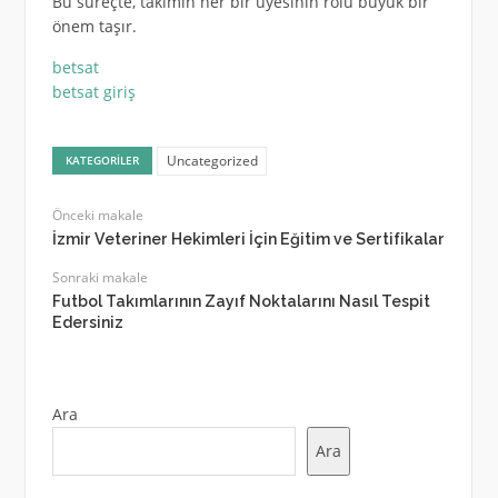
Bu süreçte, takımın her bir üyesinin rolü büyük bir
önem taşır.
betsat
betsat giriş
Uncategorized
KATEGORILER
Önceki makale
İzmir Veteriner Hekimleri İçin Eğitim ve Sertifikalar
Sonraki makale
Futbol Takımlarının Zayıf Noktalarını Nasıl Tespit
Edersiniz
Ara
Ara