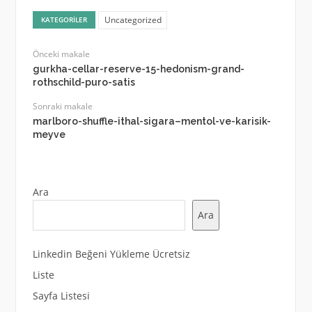
Uncategorized
KATEGORILER
Önceki makale
gurkha-cellar-reserve-15-hedonism-grand-
rothschild-puro-satis
Sonraki makale
marlboro-shuffle-ithal-sigara–mentol-ve-karisik-
meyve
Ara
Ara
Linkedin Beğeni Yükleme Ücretsiz
Liste
Sayfa Listesi