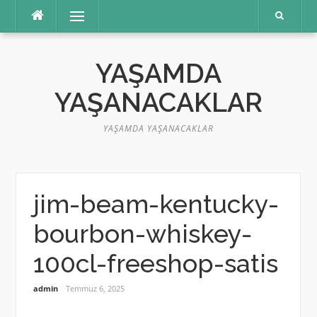
İçeriğe
Menü
atla
YAŞAMDA
YAŞANACAKLAR
YAŞAMDA YAŞANACAKLAR
jim-beam-kentucky-
bourbon-whiskey-
100cl-freeshop-satis
admin
Temmuz 6, 2025