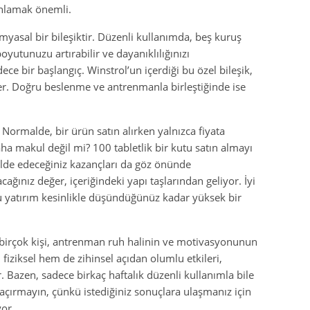
anlamak önemli.
myasal bir bileşiktir. Düzenli kullanımda, beş kuruş
boyutunuzu artırabilir ve dayanıklılığınızı
ce bir başlangıç. Winstrol’un içerdiği bu özel bileşik,
er. Doğru beslenme ve antrenmanla birleştiğinde ise
ormalde, bir ürün satın alırken yalnızca fiyata
makul değil mi? 100 tabletlik bir kutu satın almayı
elde edeceğiniz kazançları da göz önünde
ğınız değer, içeriğindeki yapı taşlarından geliyor. İyi
bu yatırım kesinlikle düşündüğünüz kadar yüksek bir
irçok kişi, antrenman ruh halinin ve motivasyonunun
fiziksel hem de zihinsel açıdan olumlu etkileri,
 Bazen, sadece birkaç haftalık düzenli kullanımla bile
açırmayın, çünkü istediğiniz sonuçlara ulaşmanız için
or.