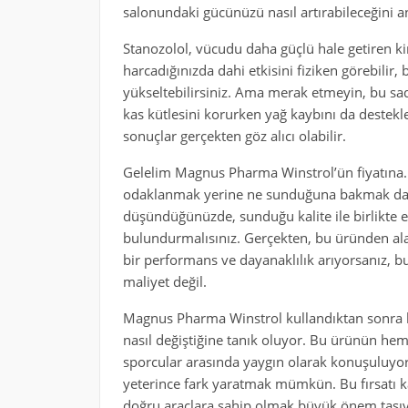
salonundaki gücünüzü nasıl artırabileceğini 
Stanozolol, vücudu daha güçlü hale getiren ki
harcadığınızda dahi etkisini fiziken görebilir, 
yükseltebilirsiniz. Ama merak etmeyin, bu sade
kas kütlesini korurken yağ kaybını da destekl
sonuçlar gerçekten göz alıcı olabilir.
Gelelim Magnus Pharma Winstrol’ün fiyatına. N
odaklanmak yerine ne sunduğuna bakmak daha 
düşündüğünüzde, sunduğu kalite ile birlikte 
bulundurmalısınız. Gerçekten, bu üründen alaca
bir performans ve dayanaklılık arıyorsanız, 
maliyet değil.
Magnus Pharma Winstrol kullandıktan sonra b
nasıl değiştiğine tanık oluyor. Bu ürünün hem 
sporcular arasında yaygın olarak konuşuluyor.
yeterince fark yaratmak mümkün. Bu fırsatı k
doğru araçlara sahip olmak büyük önem taşıy