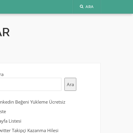
ARA
AR
ra
Ara
inkedin Beğeni Yükleme Ücretsiz
iste
ayfa Listesi
witter Takipçi Kazanma Hilesi