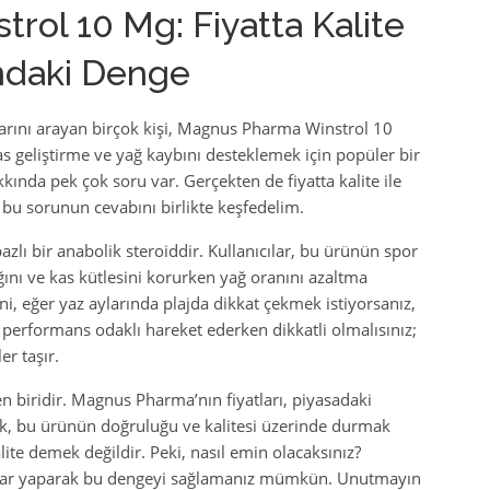
ol 10 Mg: Fiyatta Kalite
ındaki Denge
arını arayan birçok kişi, Magnus Pharma Winstrol 10
 geliştirme ve yağ kaybını desteklemek için popüler bir
kkında pek çok soru var. Gerçekten de fiyatta kalite ile
bu sorunun cevabını birlikte keşfedelim.
ı bir anabolik steroiddir. Kullanıcılar, bu ürünün spor
ğını ve kas kütlesini korurken yağ oranını azaltma
ni, eğer yaz aylarında plajda dikkat çekmek istiyorsanız,
 performans odaklı hareket ederken dikkatli olmalısınız;
er taşır.
n biridir. Magnus Pharma’nın fiyatları, piyasadaki
ak, bu ürünün doğruluğu ve kalitesi üzerinde durmak
lite demek değildir. Peki, nasıl emin olacaksınız?
malar yaparak bu dengeyi sağlamanız mümkün. Unutmayın