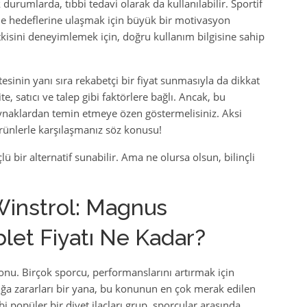
ik durumlarda, tıbbi tedavi olarak da kullanılabilir. Sportif
rme hedeflerine ulaşmak için büyük bir motivasyon
tkisini deneyimlemek için, doğru kullanım bilgisine sahip
esinin yanı sıra rekabetçi bir fiyat sunmasıyla da dikkat
te, satıcı ve talep gibi faktörlere bağlı. Ancak, bu
aynaklardan temin etmeye özen göstermelisiniz. Aksi
ürünlerle karşılaşmanız söz konusu!
lü bir alternatif sunabilir. Ama ne olursa olsun, bilinçli
instrol: Magnus
let Fiyatı Ne Kadar?
konu. Birçok sporcu, performanslarını artırmak için
ğa zararları bir yana, bu konunun en çok merak edilen
ibi popüler bir diyet ilaçları grup, sporcular arasında