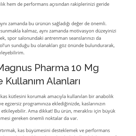
lık hem de performans açısından rakiplerinizi geride
, aynı zamanda bu ürünün sağladığı değer de önemli.
ışı sunmakla kalmaz, aynı zamanda motivasyon düzeyinizi
mek, spor salonundaki antrenman seanslarınızı da
rol’un sunduğu bu olanakları göz önünde bulundurarak,
leyebilirim.
 Magnus Pharma 10 Mg
e Kullanım Alanları
 kas kütlesini korumak amacıyla kullanılan bir anabolik
ve egzersiz programınıza eklediğinizde, kaslarınızın
kileyebilir. Ama dikkat! Bu ürün, meraklısı için büyük
dilmesi gereken önemli noktalar da var.
ğı artırmak, kas büyümesini desteklemek ve performans