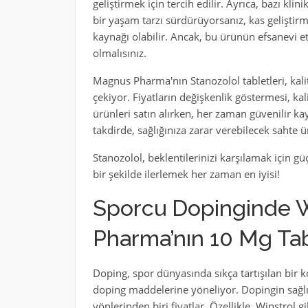
geliştirmek için tercih edilir. Ayrıca, bazı klin
bir yaşam tarzı sürdürüyorsanız, kas gelişti
kaynağı olabilir. Ancak, bu ürünün efsanevi e
olmalısınız.
Magnus Pharma'nın Stanozolol tabletleri, kalit
çekiyor. Fiyatların değişkenlik göstermesi, kali
ürünleri satın alırken, her zaman güvenilir k
takdirde, sağlığınıza zarar verebilecek sahte 
Stanozolol, beklentilerinizi karşılamak için güç
bir şekilde ilerlemek her zaman en iyisi!
Sporcu Dopinginde W
Pharma’nın 10 Mg Tab
Doping, spor dünyasında sıkça tartışılan bir 
doping maddelerine yöneliyor. Dopingin sağlı
yönlerinden biri fiyatlar. Özellikle, Winstrol g