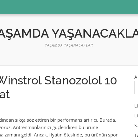
AŞAMDA YAŞANACAKL
YAŞAMDA YAŞANACAKLAR
nstrol Stanozolol 10
A
at
L
L
dan sıkça söz ettiren bir performans artırıcı. Burada,
S
yoruz. Antrenmanlarınızı güçlendiren bu ürüne
şma zamanı geldi. Ancak, fiyatın ötesinde, bu ürünün spor
T