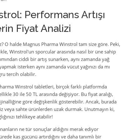
rol: Performans Artışı
rin Fiyat Analizi
z? O halde Magnus Pharma Winstrol tam size göre. Peki,
ikle, Winstrol'un sporcular arasında nasıl bir üne sahip
ımından ciddi bir artış sunarken, aynı zamanda yağ
s yapmak isterken aynı zamanda vücut yağınızı da mı
u tercih olabilir.
harma Winstrol tabletleri, birçok farklı platformda
llikle 30 ile 50 TL arasında değişiyor. Bu fiyat aralığı,
rijinalliğine göre değişkenlik gösterebilir. Ancak, burada
siz veya sahte ürünlerden uzak durmak. Unutmayın ki,
ğınızı tehlikeye atabilir!
nanların ne tür sonuçlar aldığını merak ediyor
ürede kas gücünü artırdığını ve daha tanımlı bir