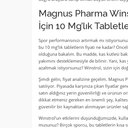
Magnus Pharma Winst
İçin 10 Mg’lık Tabletle
Spor performansınızı artırmak mı istiyorsunu
bu 10 mg’lık tabletlerin fiyatı ne kadar? Öncel
olduğuna bakalım. Bu madde, kas kütlesi bak
yakımını desteklemesiyle de bilinir. Yani, ka
azaltmak istiyorsunuz? Winstrol, sizin için doğr
Şimdi gelin, fiyat analizine geçelim. Magnus P
satılıyor. Piyasada karşınıza çıkan fiyatlar gene
satın aldığınız yerin güvenilirliği ve ürünün o
dikkat etmeniz gereken en önemli şey, kalite
güvenilir bir kaynaktan alınmayan ürünler sağlı
Winstrol’un etkilerini düşündüğümüzde, kulla
musunuz? Birçok sporcu, bu tabletlerin kısa s