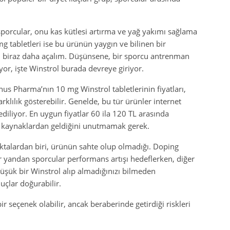
 sporcular, onu kas kütlesi artırma ve yağ yakımı sağlama
 tabletleri ise bu ürünün yaygın ve bilinen bir
ni biraz daha açalım. Düşünsene, bir sporcu antrenman
yor, işte Winstrol burada devreye giriyor.
us Pharma’nın 10 mg Winstrol tabletlerinin fiyatları,
lılık gösterebilir. Genelde, bu tür ürünler internet
ediliyor. En uygun fiyatlar 60 ila 120 TL arasında
n kaynaklardan geldiğini unutmamak gerek.
talardan biri, ürünün sahte olup olmadığı. Doping
r yandan sporcular performans artışı hedeflerken, diğer
 düşük bir Winstrol alıp almadığınızı bilmeden
uçlar doğurabilir.
r seçenek olabilir, ancak beraberinde getirdiği riskleri