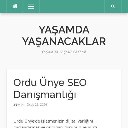
İçeriğe
Menü
atla
YAŞAMDA
YAŞANACAKLAR
YAŞAMDA YAŞANACAKLAR
Ordu Ünye SEO
Danışmanlığı
admin
Ocak 26, 2024
Ordu Ünye'de işletmenizin dijital varlığını
güçlendirmek ve çevrimiçi görünürlüğünüzü