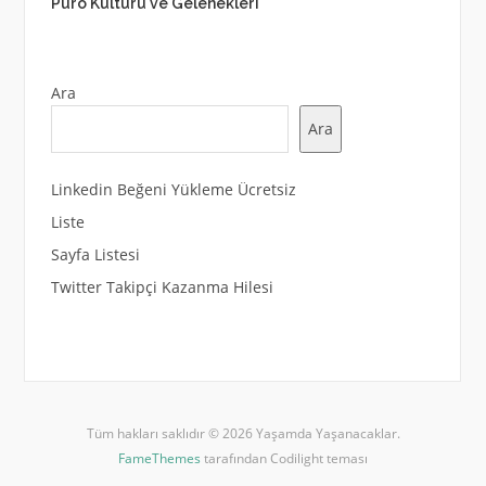
Puro Kültürü ve Gelenekleri
Ara
Ara
Linkedin Beğeni Yükleme Ücretsiz
Liste
Sayfa Listesi
Twitter Takipçi Kazanma Hilesi
Tüm hakları saklıdır © 2026 Yaşamda Yaşanacaklar.
FameThemes
tarafından Codilight teması