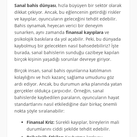
Sanal bahis dünyası
, hızla büyüyen bir sektör olarak
dikkat çekiyor. Ancak, bu eğlencenin getirdiği riskler
ve kayıplar, oyuncuların geleceğini tehdit edebilir.
Bahis oynamak, heyecan verici bir deneyim
sunarken, aynı zamanda
finansal kayıplara
ve
psikolojik baskılara da yol açabilir. Peki, bu dünyada
kaybolmuş bir gelecekten nasıl bahsedebiliriz? İşte
burada, sanal bahislerin sunduğu cazibeye kapılan
birçok kişinin yaşadığı sorunlar devreye giriyor.
Birçok insan, sanal bahis oyunlarına katılmanın
kolaylığını ve hızlı kazanç sağlama umudunu göz
ardı ediyor. Ancak, bu durumun arka planında yatan
gerçekler oldukça çarpıcıdır. Örneğin, sanal
bahislerde kaybedilen paraların, oyuncuların hayat
standartlarını nasıl etkilediğine dair birkaç önemli
nokta şöyle sıralanabilir:
Finansal Kriz:
Sürekli kayıplar, bireylerin mali
durumlarını ciddi şekilde tehdit edebilir.