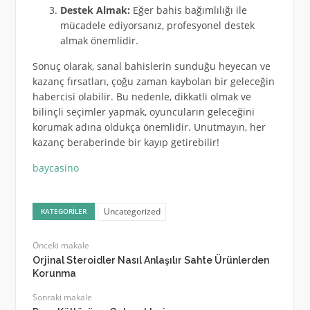
Destek Almak:
Eğer bahis bağımlılığı ile
mücadele ediyorsanız, profesyonel destek
almak önemlidir.
Sonuç olarak, sanal bahislerin sunduğu heyecan ve
kazanç fırsatları, çoğu zaman kaybolan bir geleceğin
habercisi olabilir. Bu nedenle, dikkatli olmak ve
bilinçli seçimler yapmak, oyuncuların geleceğini
korumak adına oldukça önemlidir. Unutmayın, her
kazanç beraberinde bir kayıp getirebilir!
baycasino
Uncategorized
KATEGORILER
Önceki makale
Orjinal Steroidler Nasıl Anlaşılır Sahte Ürünlerden
Korunma
Sonraki makale