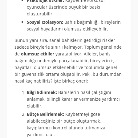
Psikolojik Etkiler:
Kaybetme korkusu,
oyuncular üzerinde büyük bir baskı
oluşturabilir.
Sosyal İzolasyon:
Bahis bağımlılığı, bireylerin
sosyal hayatlarını olumsuz etkileyebilir.
Bunun yanı sıra, sanal bahislerin getirdiği riskler
sadece bireylerle sınırlı kalmıyor. Toplum genelinde
de
olumsuz etkiler
yaratabiliyor. Aileler, bahis
bağımlılığı nedeniyle parçalanabilir, bireylerin iş
hayatları olumsuz etkilenebilir ve toplumda genel
bir güvensizlik ortamı oluşabilir. Peki, bu durumdan
nasıl kaçınabiliriz? İşte birkaç öneri:
Bilgi Edinmek:
Bahislerin nasıl çalıştığını
anlamak, bilinçli kararlar vermenize yardımcı
olabilir.
Bütçe Belirlemek:
Kaybetmeyi göze
alabileceğiniz bir bütçe oluşturmak,
kayıplarınızı kontrol altında tutmanıza
yardımcı olur.