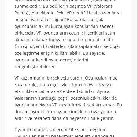
sunmaktadır. Bu ödüllerin başında
VP
(Valorant
Points) gelmektedir. Peki, VP nedir? Nasıl kazanılır ve
ne gibi avantajlar sağlar? Bu sorular, birçok
oyuncunun aklını kurcalayan konulardan sadece
birkaçıdır. VP, oyuncuların oyun içi içerikleri satın
almasına olanak tanıyan sanal bir para birimidir.
Örneğin, yeni karakterler, silah kaplamaları ve diğer
özelleştirmeler için kullanılabilir. Bu sayede,
oyuncular kendi oyun deneyimlerini
zenginleştirebilirler.
VP kazanmanın birçok yolu vardır. Oyuncular, maç
kazanarak, günlük görevleri tamamlayarak veya
etkinliklere katılarak VP elde edebilirler. Ayrıca,
Valorant
‘ın sunduğu çeşitli sezonluk etkinlikler de
oyunculara ekstra VP kazandırma fırsatları sunar. Bu
durum, oyuncuların oyun içindeki motivasyonunu
artırır ve rekabeti daha da heyecanlı hale getirir.
Oyun içi ödüller, sadece VP ile sınırlı değildir.
Oyuncular, belirli başarımlar elde ettiklerinde de