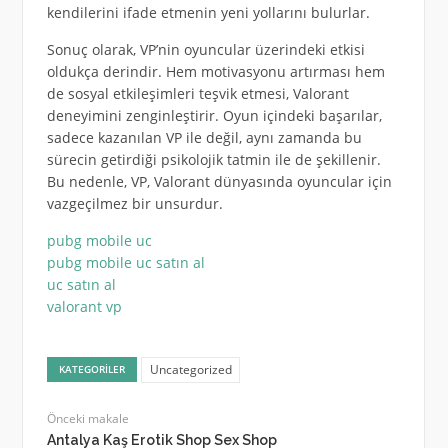
kendilerini ifade etmenin yeni yollarını bulurlar.
Sonuç olarak, VP’nin oyuncular üzerindeki etkisi
oldukça derindir. Hem motivasyonu artırması hem
de sosyal etkileşimleri teşvik etmesi, Valorant
deneyimini zenginleştirir. Oyun içindeki başarılar,
sadece kazanılan VP ile değil, aynı zamanda bu
sürecin getirdiği psikolojik tatmin ile de şekillenir.
Bu nedenle, VP, Valorant dünyasında oyuncular için
vazgeçilmez bir unsurdur.
pubg mobile uc
pubg mobile uc satın al
uc satın al
valorant vp
Uncategorized
KATEGORILER
Önceki makale
Antalya Kaş Erotik Shop Sex Shop