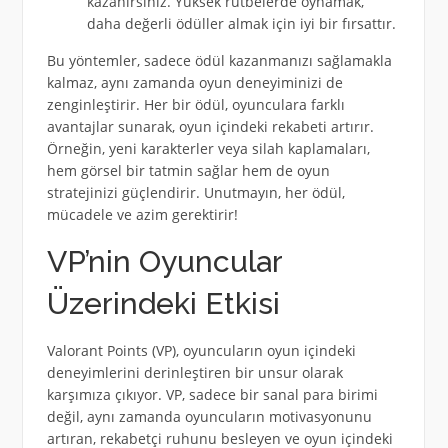
kazanırsınız. Yüksek rütbelerde oynamak,
daha değerli ödüller almak için iyi bir fırsattır.
Bu yöntemler, sadece ödül kazanmanızı sağlamakla
kalmaz, aynı zamanda oyun deneyiminizi de
zenginleştirir. Her bir ödül, oyunculara farklı
avantajlar sunarak, oyun içindeki rekabeti artırır.
Örneğin, yeni karakterler veya silah kaplamaları,
hem görsel bir tatmin sağlar hem de oyun
stratejinizi güçlendirir. Unutmayın, her ödül,
mücadele ve azim gerektirir!
VP’nin Oyuncular
Üzerindeki Etkisi
Valorant Points (VP), oyuncuların oyun içindeki
deneyimlerini derinleştiren bir unsur olarak
karşımıza çıkıyor. VP, sadece bir sanal para birimi
değil, aynı zamanda oyuncuların motivasyonunu
artıran, rekabetçi ruhunu besleyen ve oyun içindeki