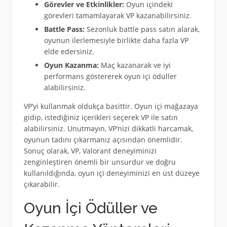
Görevler ve Etkinlikler:
Oyun içindeki
görevleri tamamlayarak VP kazanabilirsiniz.
Battle Pass:
Sezonluk battle pass satın alarak,
oyunun ilerlemesiyle birlikte daha fazla VP
elde edersiniz.
Oyun Kazanma:
Maç kazanarak ve iyi
performans göstererek oyun içi ödüller
alabilirsiniz.
VP’yi kullanmak oldukça basittir. Oyun içi mağazaya
gidip, istediğiniz içerikleri seçerek VP ile satın
alabilirsiniz. Unutmayın, VP’nizi dikkatli harcamak,
oyunun tadını çıkarmanız açısından önemlidir.
Sonuç olarak, VP, Valorant deneyiminizi
zenginleştiren önemli bir unsurdur ve doğru
kullanıldığında, oyun içi deneyiminizi en üst düzeye
çıkarabilir.
Oyun İçi Ödüller ve