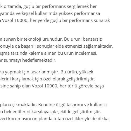
ik ortamda, güçlü bir performans sergilemek her
hayatında ve kişisel kullanımda yüksek performansa
a Vozol 10000, her yerde güçlü bir performans sunarak
im sunan bir teknoloji ürünüdür. Bu ürün, benzersiz
yonuyla da başarılı sonuçlar elde etmenizi sağlamaktadır.
nuşma tarzında kaleme alınan bu ürün incelemesi,
iler sunmayı hedeflemektedir.
ma yapmak için tasarlanmıştır. Bu ürün, yüksek
erini karşılamak için özel olarak geliştirilmiştir.
sine sahip olan Vozol 10000, her türlü görevle başa
plana çıkmaktadır. Kendine özgü tasarımı ve kullanıcı
beklentilerini karşılayacak şekilde geliştirilmiştir.
eri korumasını ön planda tutan özellikleriyle de dikkat