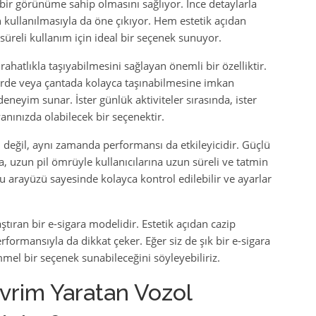
bir görünüme sahip olmasını sağlıyor. İnce detaylarla
n kullanılmasıyla da öne çıkıyor. Hem estetik açıdan
üreli kullanım için ideal bir seçenek sunuyor.
 rahatlıkla taşıyabilmesini sağlayan önemli bir özelliktir.
rde veya çantada kolayca taşınabilmesine imkan
eneyim sunar. İster günlük aktiviteler sırasında, ister
nınızda olabilecek bir seçenektir.
ği değil, aynı zamanda performansı da etkileyicidir. Güçlü
a, uzun pil ömrüyle kullanıcılarına uzun süreli ve tatmin
tu arayüzü sayesinde kolayca kontrol edilebilir ve ayarlar
tıran bir e-sigara modelidir. Estetik açıdan cazip
erformansıyla da dikkat çeker. Eğer siz de şık bir e-sigara
el bir seçenek sunabileceğini söyleyebiliriz.
vrim Yaratan Vozol