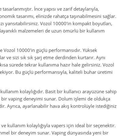
 tasarlanmıştır. İnce yapısı ve zarif detaylarıyla,
onomik tasarımı, elinizde rahatça taşınabilmesini sağlar.
nızı yansıtabilirsiniz. Vozol 10000'in kompakt boyutları,
 dayanıklı malzemeleri de uzun ömürlü bir kullanım
ise Vozol 10000'in güçlü performansıdır. Yüksek
lar ve sizi sık sık şarj etme derdinden kurtarır. Aynı
 kısa sürede tekrar kullanıma hazır hale gelirsiniz. Vozol
ekiyor. Bu güçlü performansıyla, kaliteli buhar üretimi
 kullanım kolaylığıdır. Basit bir kullanıcı arayüzüne sahip
uz bir vaping deneyimi sunar. Dolum işlemi de oldukça
ir. Ayrıca, ayarlanabilir hava akış kontrolüyle istediğiniz
e kullanım kolaylığıyla vapers için ideal bir seçenektir.
emmel bir deneyim sunar. Vaping dünyasında yeni bir