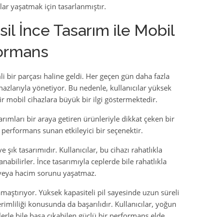
ar yaşatmak için tasarlanmıştır.
il İnce Tasarım ile Mobil
formans
 bir parçası haline geldi. Her geçen gün daha fazla
cihazlarıyla yönetiyor. Bu nedenle, kullanıcılar yüksek
ir mobil cihazlara büyük bir ilgi göstermektedir.
sarımları bir araya getiren ürünleriyle dikkat çeken bir
performans sunan etkileyici bir seçenektir.
e şık tasarımıdır. Kullanıcılar, bu cihazı rahatlıkla
nabilirler. İnce tasarımıyla ceplerde bile rahatlıkla
k veya hacim sorunu yaşatmaz.
aştırıyor. Yüksek kapasiteli pil sayesinde uzun süreli
imliliği konusunda da başarılıdır. Kullanıcılar, yoğun
erle bile başa çıkabilen güçlü bir performans elde