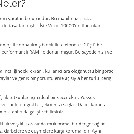
Neler?
im yaratan bir üründür. Bu inanılmaz cihaz,
için tasarlanmıştır. İşte Vozol 10000'un öne çıkan
oloji ile donatılmış bir akıllı telefondur. Güçlü bir
 performanslı RAM ile donatılmıştır. Bu sayede hızlı ve
l netliğindeki ekranı, kullanıcılara olağanüstü bir görsel
aylar ve geniş bir görüntüleme açısıyla her türlü içeriği
lık tutkunları için ideal bir seçenektir. Yüksek
ve canlı fotoğraflar çekmenizi sağlar. Dahili kamera
nizi daha da geliştirebilirsiniz.
lılık ve şıklık arasında mükemmel bir denge sağlar.
, darbelere ve düşmelere karşı korumalıdır. Aynı