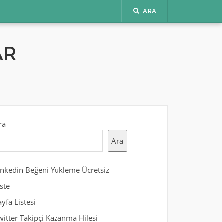
ARA
AR
ra
Ara
inkedin Beğeni Yükleme Ücretsiz
iste
ayfa Listesi
witter Takipçi Kazanma Hilesi