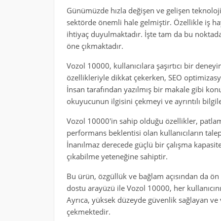
Günümüzde hızla değişen ve gelişen teknoloj
sektörde önemli hale gelmiştir. Özellikle iş 
ihtiyaç duyulmaktadır. İşte tam da bu noktad
öne çıkmaktadır.
Vozol 10000, kullanıcılara şaşırtıcı bir deney
özellikleriyle dikkat çekerken, SEO optimizas
İnsan tarafından yazılmış bir makale gibi ko
okuyucunun ilgisini çekmeyi ve ayrıntılı bilg
Vozol 10000'in sahip olduğu özellikler, patla
performans beklentisi olan kullanıcıların talepl
İnanılmaz derecede güçlü bir çalışma kapasite
çıkabilme yeteneğine sahiptir.
Bu ürün, özgüllük ve bağlam açısından da ön 
dostu arayüzü ile Vozol 10000, her kullanıcının 
Ayrıca, yüksek düzeyde güvenlik sağlayan ve v
çekmektedir.