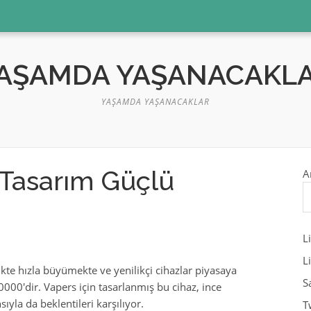
AŞAMDA YAŞANACAKL
YAŞAMDA YAŞANACAKLAR
 Tasarım Güçlü
A
L
L
ikte hızla büyümekte ve yenilikçi cihazlar piyasaya
S
000'dir. Vapers için tasarlanmış bu cihaz, ince
yla da beklentileri karşılıyor.
T