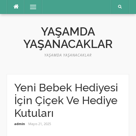
İçeriğe
Menü
atla
YAŞAMDA
YAŞANACAKLAR
YAŞAMDA YAŞANACAKLAR
Yeni Bebek Hediyesi
İçin Çiçek Ve Hediye
Kutuları
admin
Mayıs 21, 2025