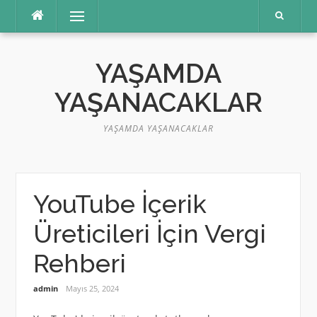
İçeriğe
Menü
atla
YAŞAMDA
YAŞANACAKLAR
YAŞAMDA YAŞANACAKLAR
YouTube İçerik
Üreticileri İçin Vergi
Rehberi
admin
Mayıs 25, 2024