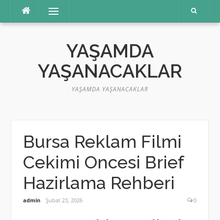
İçeriğe
Menü
atla
YAŞAMDA
YAŞANACAKLAR
YAŞAMDA YAŞANACAKLAR
Bursa Reklam Filmi
Cekimi Oncesi Brief
Hazirlama Rehberi
admin
Şubat 23, 2026
0