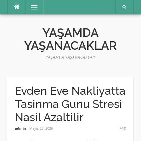
İçeriğe
Menü
atla
YAŞAMDA
YAŞANACAKLAR
YAŞAMDA YAŞANACAKLAR
Evden Eve Nakliyatta
Tasinma Gunu Stresi
Nasil Azaltilir
admin
Mayıs 23, 2026
0