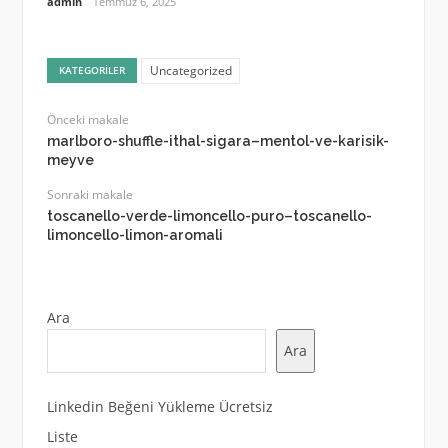
admin
Temmuz 6, 2025
Uncategorized
KATEGORILER
Önceki makale
marlboro-shuffle-ithal-sigara–mentol-ve-karisik-
meyve
Sonraki makale
toscanello-verde-limoncello-puro–toscanello-
limoncello-limon-aromali
Ara
Ara
Linkedin Beğeni Yükleme Ücretsiz
Liste