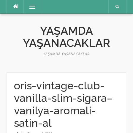
İçeriğe
Menü
atla
YAŞAMDA
YAŞANACAKLAR
YAŞAMDA YAŞANACAKLAR
oris-vintage-club-
vanilla-slim-sigara–
vanilya-aromali-
satin-al