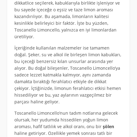
dikkatlice seçilerek, kabuklarıyla birlikte işleniyor ve
bu sayede içeceğe o eşsiz ve taze limon aroması
kazandırılıyor. Bu aşamada, limonların kalitesi
kesinlikle belirleyici bir faktör. İşte bu yüzden,
Toscanello Limoncello, yalnızca en iyi limonlardan
üretiliyor.
İçeriğinde kullanılan malzemeler ise tamamen
doğal. Şeker, su ve alkol ile birleşen limon kabukları,
bu içeceği benzersiz kılan unsurlar arasında yer
alıyor. Bu doğal bileşenler, Toscanello Limoncello’ya
sadece lezzet katmakla kalmıyor, aynı zamanda
damakta bıraktığı ferahlatıcı etkiyle de dikkat
çekiyor. İçtiğinizde, limonun ferahlatıcı etkisi hemen
hissediliyor ve bu, yaz aylarının vazgeçilmez bir
parçası haline geliyor.
Toscanello Limoncello’nun tadım notlarına gelecek
olursak, her yudumda hissedilen yoğun limon
aroması, hafif tatlılık ve alkol oranı, onu bir
şölen
haline getiriyor. Özellikle yemek sonrası tatlı bir