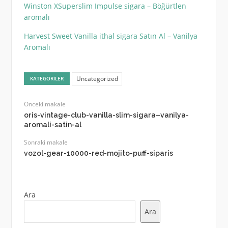
Winston XSuperslim Impulse sigara – Böğürtlen
aromalı
Harvest Sweet Vanilla ithal sigara Satın Al – Vanilya
Aromalı
Uncategorized
KATEGORILER
Önceki makale
oris-vintage-club-vanilla-slim-sigara–vanilya-
aromali-satin-al
Sonraki makale
vozol-gear-10000-red-mojito-puff-siparis
Ara
Ara