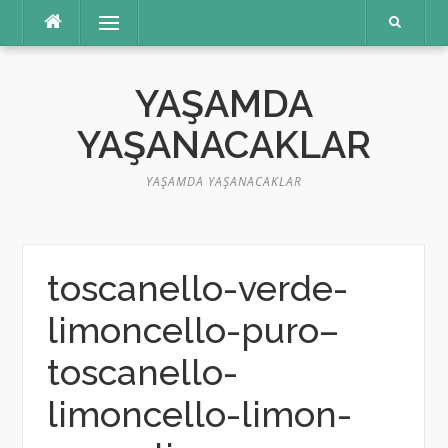
İçeriğe
Menü
atla
YAŞAMDA
YAŞANACAKLAR
YAŞAMDA YAŞANACAKLAR
toscanello-verde-
limoncello-puro–
toscanello-
limoncello-limon-